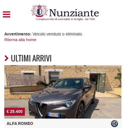
HOME
LISTA VEICOLI
Avvertimento:
Veicolo venduto o eliminato.
Ritorna alla home
ACQUISTIAMO USATO
ULTIMI ARRIVI
ASSISTENZA
CONTATTI
€ 8.100
PEUGEOT