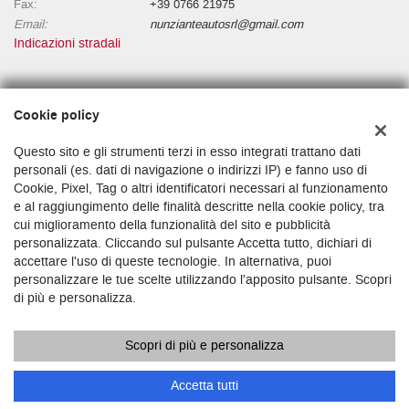
Fax:
+39 0766 21975
Email:
nunzianteautosrl@gmail.com
Indicazioni stradali
Dati fiscali:
Cookie policy
NUNZIANTE AUTO S.R.L.
Via Niccolò l'Alunno, 1500196 Roma RM
Questo sito e gli strumenti terzi in esso integrati trattano dati
C.F/P.IVA:
16377001009
personali (es. dati di navigazione o indirizzi IP) e fanno uso di
Cookie, Pixel, Tag o altri identificatori necessari al funzionamento
Registro delle imprese:
RM
e al raggiungimento delle finalità descritte nella cookie policy, tra
cui miglioramento della funzionalità del sito e pubblicità
personalizzata. Cliccando sul pulsante Accetta tutto, dichiari di
accettare l'uso di queste tecnologie. In alternativa, puoi
personalizzare le tue scelte utilizzando l'apposito pulsante. Scopri
di più e personalizza.
Scopri di più e personalizza
Copyright © 2026 GestionaleAuto.com S.r.l., Tutti i diritti riservati -
Leggi l'informativa sulla privacy
-
Cookie Policy
Sito creato da:
GestionaleAuto.com
Accetta tutti