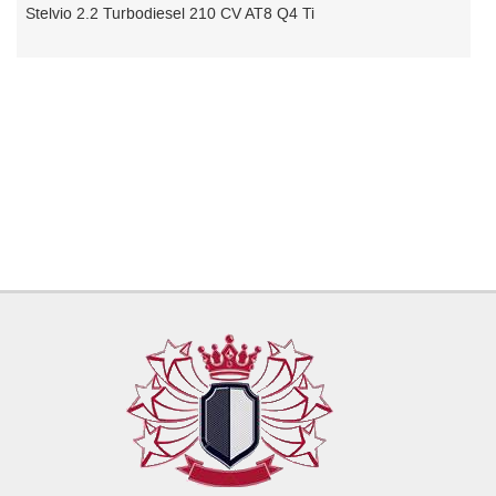
Boxer 330 2.2 e-HDi/130CV FAP Stop&Start PM-T