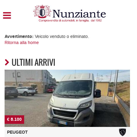
HOME
LISTA VEICOLI
Avvertimento:
Veicolo venduto o eliminato.
Ritorna alla home
ACQUISTIAMO USATO
ULTIMI ARRIVI
ASSISTENZA
CONTATTI
€ 20.500
PEUGEOT