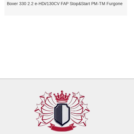
M Furgone
3008 BlueHDi 130 S&S EAT8 Allure