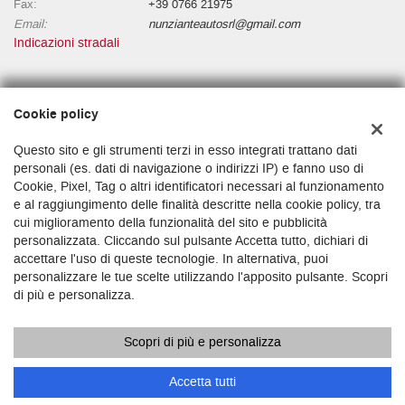
Fax:
+39 0766 21975
Email:
nunzianteautosrl@gmail.com
Indicazioni stradali
Dati fiscali:
Cookie policy
NUNZIANTE AUTO S.R.L.
Via Niccolò l'Alunno, 1500196 Roma RM
Questo sito e gli strumenti terzi in esso integrati trattano dati
C.F/P.IVA:
16377001009
personali (es. dati di navigazione o indirizzi IP) e fanno uso di
Cookie, Pixel, Tag o altri identificatori necessari al funzionamento
Registro delle imprese:
RM
e al raggiungimento delle finalità descritte nella cookie policy, tra
cui miglioramento della funzionalità del sito e pubblicità
personalizzata. Cliccando sul pulsante Accetta tutto, dichiari di
accettare l'uso di queste tecnologie. In alternativa, puoi
personalizzare le tue scelte utilizzando l'apposito pulsante. Scopri
di più e personalizza.
Scopri di più e personalizza
Copyright © 2026 GestionaleAuto.com S.r.l., Tutti i diritti riservati -
Leggi l'informativa sulla privacy
-
Cookie Policy
Sito creato da:
GestionaleAuto.com
Accetta tutti