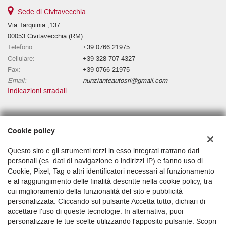
Sede di Civitavecchia
Via Tarquinia ,137
00053 Civitavecchia (RM)
Telefono:
+39 0766 21975
Cellulare:
+39 328 707 4327
Fax:
+39 0766 21975
Email:
nunzianteautosrl@gmail.com
Indicazioni stradali
Dati fiscali:
Cookie policy
NUNZIANTE AUTO S.R.L.
Via Niccolò l'Alunno, 1500196 Roma RM
Questo sito e gli strumenti terzi in esso integrati trattano dati
C.F/P.IVA:
16377001009
personali (es. dati di navigazione o indirizzi IP) e fanno uso di
Cookie, Pixel, Tag o altri identificatori necessari al funzionamento
Registro delle imprese:
RM
e al raggiungimento delle finalità descritte nella cookie policy, tra
cui miglioramento della funzionalità del sito e pubblicità
personalizzata. Cliccando sul pulsante Accetta tutto, dichiari di
accettare l'uso di queste tecnologie. In alternativa, puoi
personalizzare le tue scelte utilizzando l'apposito pulsante. Scopri