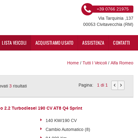
+39 0766 21975
Via Tarquinia ,137
00053 Civitavecchia (RM)
LISTA VEICOLI
ACQUISTIAMO USATO
ASSISTENZA
CONTATTI
Home
/
Tutti I Veicoli
/
Alfa Romeo
Pagina:
1 di 1
ovati
3
risultati
 2.2 Turbodiesel 190 CV AT8 Q4 Sprint
140 KW/190 CV
Cambio Automatico (8)