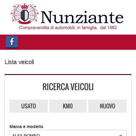
HOME
LISTA VEICOLI
ACQUISTIAMO USATO
Lista veicoli
ASSISTENZA
CONTATTI
RICERCA VEICOLI
USATO
KM0
NUOVO
Marca e modello