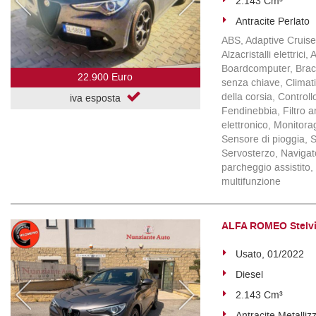
2.143 Cm³
Antracite Perlato
ABS, Adaptive Cruise 
Alzacristalli elettric
Boardcomputer, Bracci
22.900 Euro
senza chiave, Climati
della corsia, Control
iva esposta
Fendinebbia, Filtro a
elettronico, Monitora
Sensore di pioggia, S
Servosterzo, Navigator
parcheggio assistito,
multifunzione
ALFA ROMEO Stelvio
Usato, 01/2022
Diesel
2.143 Cm³
Antracite Metalliz