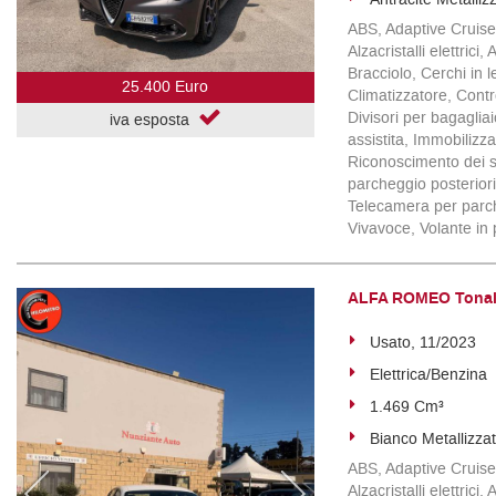
ABS, Adaptive Cruise 
Alzacristalli elettric
Bracciolo, Cerchi in 
25.400 Euro
Climatizzatore, Contro
Divisori per bagaglia
iva esposta
assistita, Immobilizzat
Riconoscimento dei se
parcheggio posteriori,
Telecamera per parche
Vivavoce, Volante in 
ALFA ROMEO Tonale
Usato, 11/2023
Elettrica/Benzina
1.469 Cm³
Bianco Metallizza
ABS, Adaptive Cruise 
Alzacristalli elettric