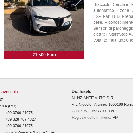
Bracciolo, Cerchi in 
automatico, 2 zone, Co
ESP, Fari LED, Frenat
pelle, Riconoscimento
Sensori di parcheggio 
elettrici, Start/Stop 
Volante multifunzion
21.500 Euro
Dati fiscali:
itavecchia
NUNZIANTE AUTO S.R.L.
37
Via Niccolò l'Alunno, 1500196 Ro
chia (RM)
C.F/P.IVA:
16377001009
+39 0766 21975
Registro delle imprese:
RM
+39 328 707 4327
+39 0766 21975
nunzianteautosrl@gmail.com