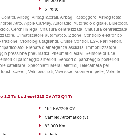
84.000 Km
5 Porte
Control, Airbag, Airbag laterali, Airbag Passeggero, Airbag testa,
i, Android Auto, Apple CarPlay, Autoradio, Autoradio digitale, Bluetooth,
olo, Cerchi in lega, Chiusura centralizzata, Chiusura centralizzata
zzatore, Climatizzatore automatico, 2 zone, Controllo elettronico
lo trazione, Cronologia tagliandi, Cruise Control, ESP, Fari Xenon,
ntiparticolato, Frenata d'emergenza assistita, Immobilizzatore
ggio pressione pneumatici, Pneumatici estivi, Sensore di luce,
ensori di parcheggio anteriori, Sensori di parcheggio posteriori,
e satellitare, Specchietti laterali elettrici, Telecamera per
 Touch screen, Vetri oscurati, Vivavoce, Volante in pelle, Volante
 2.2 Turbodiesel 210 CV AT8 Q4 Ti
154 KW/209 CV
Cambio Automatico (8)
83.000 Km
zato
5 Porte