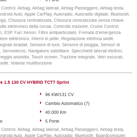
Control, Airbag, Airbag laterali, Airbag Passeggero, Airbag testa,
i, Android Auto, Apple CarPlay, Autoradio, Autoradio digitale, Bluetooth,
lega, Chiusura centralizzata, Chiusura centralizzata senza chiave,
llo elettronico della corsia, Controllo trazione, Cruise Control,
io, ESP, Fari Xenon, Filtro antiparticolato, Frenata d'emergenza
ore elettronico, Interni in pelle, Regolazione elettrica sedili,
gnali stradali, Sensore di luce, Sensore di pioggia, Sensori di
 Servosterzo, Navigatore satellitare, Specchietti laterali elettrici,
ggio assistito, Touch screen, Trazione integrale, Vetri oscurati,
pelle, Volante multifunzione
 1.5 130 CV HYBRID TCT7 Sprint
96 KW/131 CV
Cambio Automatico (7)
40.000 Km
to
5 Porte
Control, Airbag, Airbag laterali, Airbag Passeggero, Airbag testa,
i, Android Auto, Apple CarPlay, Autoradio, Bluetooth, Boardcomputer,