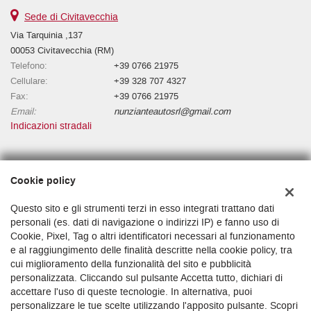
Sede di Civitavecchia
Via Tarquinia ,137
00053 Civitavecchia (RM)
Telefono:
+39 0766 21975
Cellulare:
+39 328 707 4327
Fax:
+39 0766 21975
Email:
nunzianteautosrl@gmail.com
Indicazioni stradali
Dati fiscali:
Cookie policy
NUNZIANTE AUTO S.R.L.
Via Niccolò l'Alunno, 1500196 Roma RM
Questo sito e gli strumenti terzi in esso integrati trattano dati
C.F/P.IVA:
16377001009
personali (es. dati di navigazione o indirizzi IP) e fanno uso di
Cookie, Pixel, Tag o altri identificatori necessari al funzionamento
Registro delle imprese:
RM
e al raggiungimento delle finalità descritte nella cookie policy, tra
cui miglioramento della funzionalità del sito e pubblicità
personalizzata. Cliccando sul pulsante Accetta tutto, dichiari di
accettare l'uso di queste tecnologie. In alternativa, puoi
personalizzare le tue scelte utilizzando l'apposito pulsante. Scopri