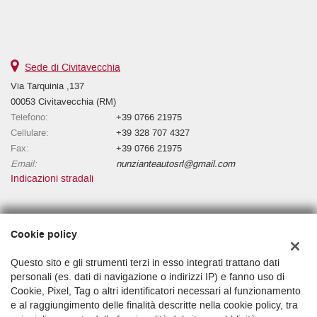
Sede di Civitavecchia
Via Tarquinia ,137
00053 Civitavecchia (RM)
Telefono:
+39 0766 21975
Cellulare:
+39 328 707 4327
Fax:
+39 0766 21975
Email:
nunzianteautosrl@gmail.com
Indicazioni stradali
Dati fiscali:
Cookie policy
NUNZIANTE AUTO S.R.L.
Via Niccolò l'Alunno, 1500196 Roma RM
Questo sito e gli strumenti terzi in esso integrati trattano dati
C.F/P.IVA:
16377001009
personali (es. dati di navigazione o indirizzi IP) e fanno uso di
Cookie, Pixel, Tag o altri identificatori necessari al funzionamento
Registro delle imprese:
RM
e al raggiungimento delle finalità descritte nella cookie policy, tra