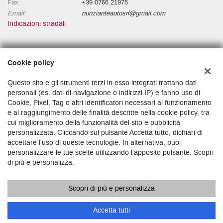
Fax:
+39 0766 21975
Email:
nunzianteautosrl@gmail.com
Indicazioni stradali
Dati fiscali:
Cookie policy
NUNZIANTE AUTO S.R.L.
Via Niccolò l'Alunno, 1500196 Roma RM
Questo sito e gli strumenti terzi in esso integrati trattano dati
C.F/P.IVA:
16377001009
personali (es. dati di navigazione o indirizzi IP) e fanno uso di
Cookie, Pixel, Tag o altri identificatori necessari al funzionamento
Registro delle imprese:
RM
e al raggiungimento delle finalità descritte nella cookie policy, tra
cui miglioramento della funzionalità del sito e pubblicità
personalizzata. Cliccando sul pulsante Accetta tutto, dichiari di
accettare l'uso di queste tecnologie. In alternativa, puoi
personalizzare le tue scelte utilizzando l'apposito pulsante. Scopri
di più e personalizza.
Scopri di più e personalizza
Copyright © 2026 GestionaleAuto.com S.r.l., Tutti i diritti riservati -
Leggi l'informativa sulla privacy
-
Cookie Policy
Sito creato da:
GestionaleAuto.com
Accetta tutti