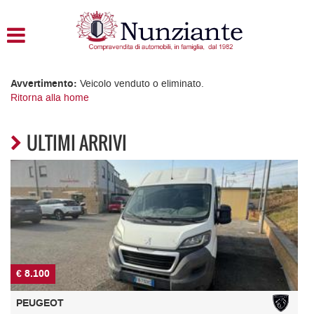
HOME
LISTA VEICOLI
Avvertimento:
Veicolo venduto o eliminato.
Ritorna alla home
ACQUISTIAMO USATO
ULTIMI ARRIVI
ASSISTENZA
CONTATTI
€ 20.500
PEUGEOT