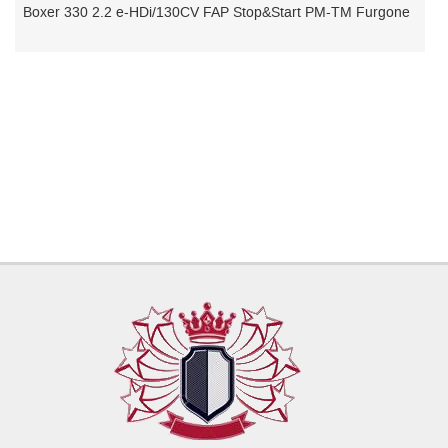
0CV FAP Stop&Start PM-TM Furgone
3008 BlueHDi 130 S&S EAT8 A